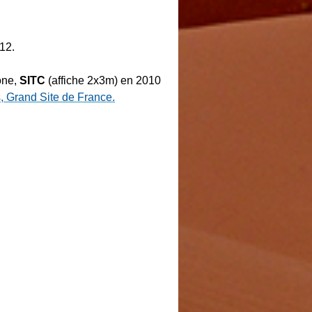
12.
one,
SITC
(affiche 2x3m) en 2010
, Grand Site de France.