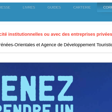
RESSE
LIVRES
GUIDES
CARTERIE
COR
LAIN - Photographe professionnel
té institutionnelles ou avec des entreprises privées.
rénées-Orientales et Agence de Développement Touristi