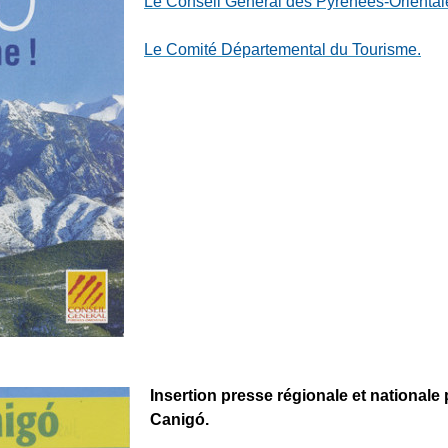
Le Conseil Général des Pyrénées-Oriental
Le Comité Départemental du Tourisme .
Insertion presse régionale et nationale 
Canigó.