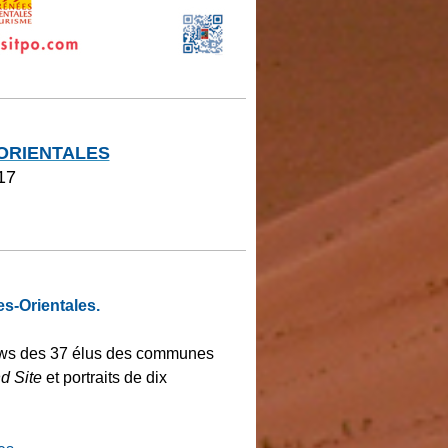
ORIENTALES
17
es-Orientales.
views des 37 élus des communes
d Site
et portraits de dix